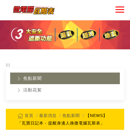
:::
網站導覽
最新消息
瓦寶的家
:::
關於我們
焦點新聞
活動花絮
認識瓦寶
瓦寶好讚
首頁
最新消息
焦點新聞
【NEWS】
活動訊息
「瓦寶日記本 - 提醒身邊人換微電腦瓦斯表」